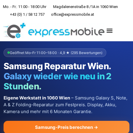
Mo. - Fr.: 11:00 - 18:00 Uhr
Magdalenenstraße 8 /1A in 1060 Wien
+43 (0) 1 / 58 12 757
office@expressmobile.at
REPARATUREN & PREISE
Geöffnet Mo–Fr 11:00–18:00 · 4,9 ★ (295 Bewertungen)
Samsung Reparatur Wien.
Galaxy wieder wie neu in 2
Stunden.
Eigene Werkstatt in 1060 Wien
– Samsung Galaxy S, Note,
A & Z Folding-Reparatur zum Festpreis. Display, Akku,
Kamera und mehr mit 6 Monaten Garantie.
Samsung-Preis berechnen →